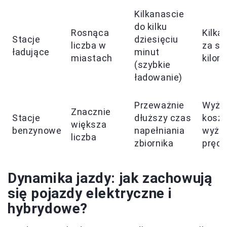
Kilkanascie
do kilku
Rosnąca
Kilka
Stacje
dziesięciu
liczba w
za se
ładujące
minut
miastach
kilom
(szybkie
ładowanie)
Przeważnie
Wyżs
Znacznie
Stacje
dłuższy czas
koszt
większa
benzynowe
napełniania
wyżs
liczba
zbiornika
prędk
Dynamika jazdy: jak zachowują
się pojazdy elektryczne i
hybrydowe?