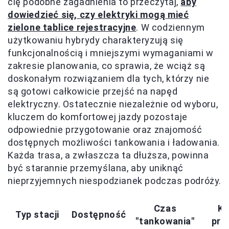
cię podobne zagadnienia to przeczytaj,
aby
dowiedzieć się, czy elektryki mogą mieć
zielone tablice rejestracyjne
. W codziennym
użytkowaniu hybrydy charakteryzują się
funkcjonalnością i mniejszymi wymaganiami w
zakresie planowania, co sprawia, że wciąż są
doskonałym rozwiązaniem dla tych, którzy nie
są gotowi całkowicie przejść na napęd
elektryczny. Ostatecznie niezależnie od wyboru,
kluczem do komfortowej jazdy pozostaje
odpowiednie przygotowanie oraz znajomość
dostępnych możliwości tankowania i ładowania.
Każda trasa, a zwłaszcza ta dłuższa, powinna
być starannie przemyślana, aby uniknąć
nieprzyjemnych niespodzianek podczas podróży.
Czas
Ko
Typ stacji
Dostępność
"tankowania"
prz