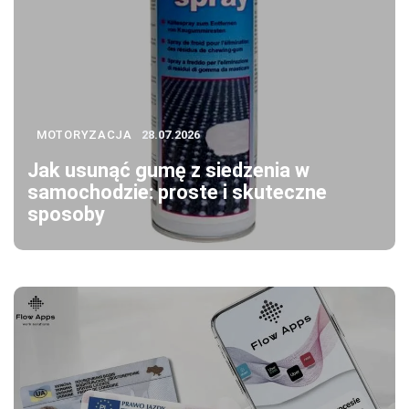
MOTORYZACJA
28.07.2026
Jak usunąć gumę z siedzenia w
samochodzie: proste i skuteczne
sposoby