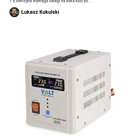
1.6 benzyna wymaga uwagi na kilka kluczo...
Łukasz Kukulski