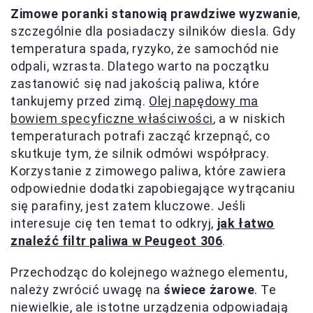
Zimowe poranki stanowią prawdziwe wyzwanie
,
szczególnie dla posiadaczy silników diesla. Gdy
temperatura spada, ryzyko, że samochód nie
odpali, wzrasta. Dlatego warto na początku
zastanowić się nad jakością paliwa, które
tankujemy przed zimą.
Olej napędowy ma
bowiem specyficzne właściwości
, a w niskich
temperaturach potrafi zacząć krzepnąć, co
skutkuje tym, że silnik odmówi współpracy.
Korzystanie z zimowego paliwa, które zawiera
odpowiednie dodatki zapobiegające wytrącaniu
się parafiny, jest zatem kluczowe. Jeśli
interesuje cię ten temat to odkryj,
jak łatwo
znaleźć filtr paliwa w Peugeot 306
.
Przechodząc do kolejnego ważnego elementu,
należy zwrócić uwagę na
świece żarowe
. Te
niewielkie, ale istotne urządzenia odpowiadają