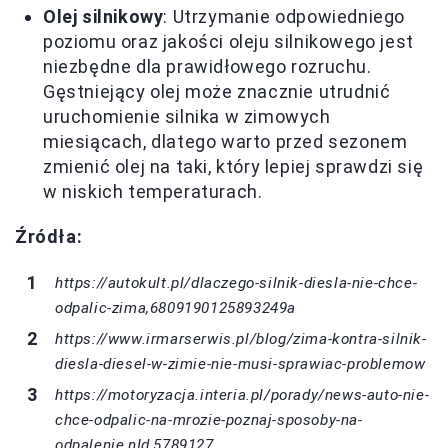
Olej silnikowy
: Utrzymanie odpowiedniego
poziomu oraz jakości oleju silnikowego jest
niezbędne dla prawidłowego rozruchu.
Gęstniejący olej może znacznie utrudnić
uruchomienie silnika w zimowych
miesiącach, dlatego warto przed sezonem
zmienić olej na taki, który lepiej sprawdzi się
w niskich temperaturach.
Źródła:
https://autokult.pl/dlaczego-silnik-diesla-nie-chce-
odpalic-zima,6809190125893249a
https://www.irmarserwis.pl/blog/zima-kontra-silnik-
diesla-diesel-w-zimie-nie-musi-sprawiac-problemow
https://motoryzacja.interia.pl/porady/news-auto-nie-
chce-odpalic-na-mrozie-poznaj-sposoby-na-
odpalenie,nId,5789127