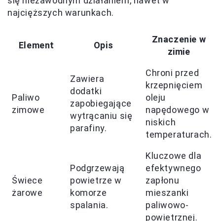
się niezawodnym działaniem, nawet w
najcięższych warunkach.
Znaczenie w
Element
Opis
zimie
Chroni przed
Zawiera
krzepnięciem
dodatki
Paliwo
oleju
zapobiegające
zimowe
napędowego w
wytrącaniu się
niskich
parafiny.
temperaturach.
Kluczowe dla
Podgrzewają
efektywnego
Świece
powietrze w
zapłonu
żarowe
komorze
mieszanki
spalania.
paliwowo-
powietrznej.