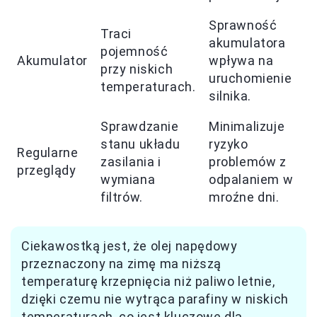
Sprawność
Traci
akumulatora
pojemność
Akumulator
wpływa na
przy niskich
uruchomienie
temperaturach.
silnika.
Sprawdzanie
Minimalizuje
stanu układu
ryzyko
Regularne
zasilania i
problemów z
przeglądy
wymiana
odpalaniem w
filtrów.
mroźne dni.
Ciekawostką jest, że olej napędowy
przeznaczony na zimę ma niższą
temperaturę krzepnięcia niż paliwo letnie,
dzięki czemu nie wytrąca parafiny w niskich
temperaturach, co jest kluczowe dla