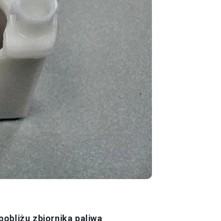
 pobliżu zbiornika paliwa