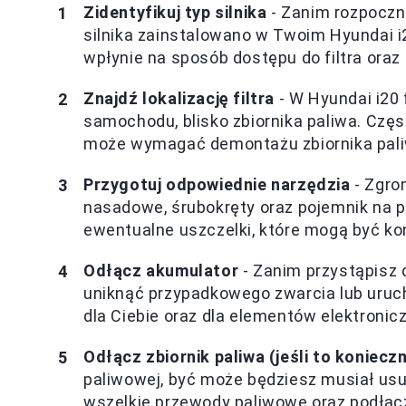
Zidentyfikuj typ silnika
- Zanim rozpocznie
silnika zainstalowano w Twoim Hyundai i2
wpłynie na sposób dostępu do filtra oraz
Znajdź lokalizację filtra
- W Hyundai i20 
samochodu, blisko zbiornika paliwa. Czę
może wymagać demontażu zbiornika paliw
Przygotuj odpowiednie narzędzia
- Zgro
nasadowe, śrubokręty oraz pojemnik na pa
ewentualne uszczelki, które mogą być k
Odłącz akumulator
- Zanim przystąpisz d
uniknąć przypadkowego zwarcia lub uruch
dla Ciebie oraz dla elementów elektroni
Odłącz zbiornik paliwa (jeśli to koniecz
paliwowej, być może będziesz musiał usun
wszelkie przewody paliwowe oraz podłącz