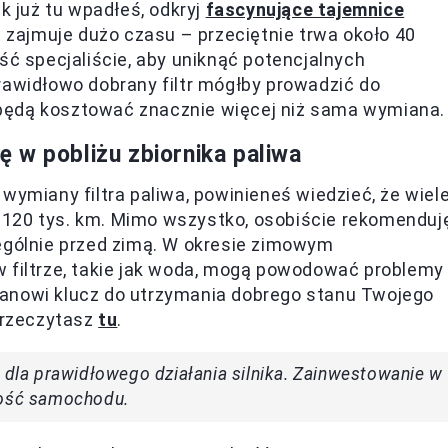
k już tu wpadłeś, odkryj
fascynujące tajemnice
 zajmuje dużo czasu – przeciętnie trwa około 40
ść specjaliście, aby uniknąć potencjalnych
rawidłowo dobrany filtr mógłby prowadzić do
będą kosztować znacznie więcej niż sama wymiana.
ię w pobliżu zbiornika paliwa
wymiany filtra paliwa, powinieneś wiedzieć, że wiel
 120 tys. km. Mimo wszystko, osobiście rekomenduj
zególnie przed zimą. W okresie zimowym
 filtrze, takie jak woda, mogą powodować problemy
 stanowi klucz do utrzymania dobrego stanu Twojego
 przeczytasz
tu
.
a dla prawidłowego działania silnika. Zainwestowanie w
ność samochodu.