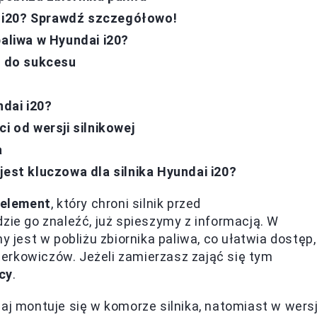
ai i20? Sprawdź szczegółowo!
paliwa w Hyundai i20?
z do sukcesu
ndai i20?
i od wersji silnikowej
a
jest kluczowa dla silnika Hyundai i20?
 element
, który chroni silnik przed
zie go znaleźć, już spieszymy z informacją. W
y jest w pobliżu zbiornika paliwa, co ułatwia dostęp,
erkowiczów. Jeżeli zamierzasz zająć się tym
acy
.
aj montuje się w komorze silnika, natomiast w wersj