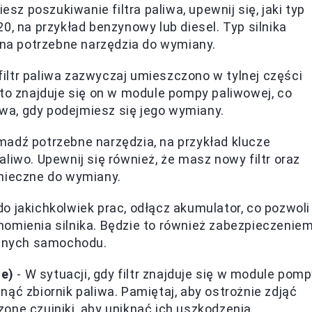
sz poszukiwanie filtra paliwa, upewnij się, jaki typ
0, na przykład benzynowy lub diesel. Typ silnika
 na potrzebne narzędzia do wymiany.
filtr paliwa zazwyczaj umieszczono w tylnej części
sto znajduje się on w module pompy paliwowej, co
a, gdy podejmiesz się jego wymiany.
madź potrzebne narzędzia, na przykład klucze
liwo. Upewnij się również, że masz nowy filtr oraz
onieczne do wymiany.
o jakichkolwiek prac, odłącz akumulator, co pozwoli
omienia silnika. Będzie to również zabezpieczenie
cznych samochodu.
ne)
- W sytuacji, gdy filtr znajduje się w module pom
ąć zbiornik paliwa. Pamiętaj, aby ostrożnie zdjąć
one czujniki, aby uniknąć ich uszkodzenia.