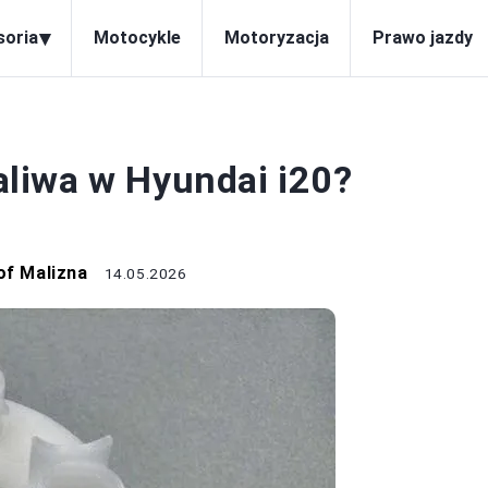
▾
soria
Motocykle
Motoryzacja
Prawo jazdy
CI I AKCESORIA
paliwa w Hyundai i20?
of Malizna
14.05.2026