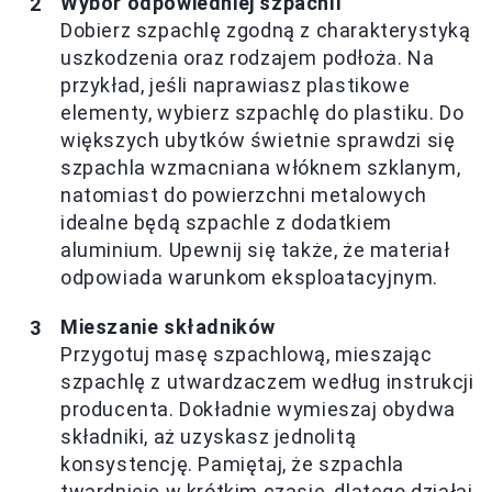
Wybór odpowiedniej szpachli
Dobierz szpachlę zgodną z charakterystyką
uszkodzenia oraz rodzajem podłoża. Na
przykład, jeśli naprawiasz plastikowe
elementy, wybierz szpachlę do plastiku. Do
większych ubytków świetnie sprawdzi się
szpachla wzmacniana włóknem szklanym,
natomiast do powierzchni metalowych
idealne będą szpachle z dodatkiem
aluminium. Upewnij się także, że materiał
odpowiada warunkom eksploatacyjnym.
Mieszanie składników
Przygotuj masę szpachlową, mieszając
szpachlę z utwardzaczem według instrukcji
producenta. Dokładnie wymieszaj obydwa
składniki, aż uzyskasz jednolitą
konsystencję. Pamiętaj, że szpachla
twardnieje w krótkim czasie, dlatego działaj