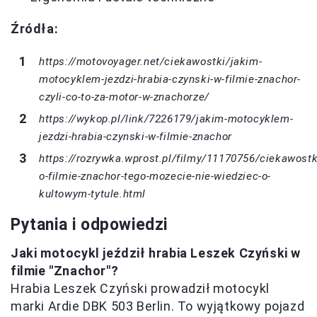
Źródła:
https://motovoyager.net/ciekawostki/jakim-
motocyklem-jezdzi-hrabia-czynski-w-filmie-znachor-
czyli-co-to-za-motor-w-znachorze/
https://wykop.pl/link/7226179/jakim-motocyklem-
jezdzi-hrabia-czynski-w-filmie-znachor
https://rozrywka.wprost.pl/filmy/11170756/ciekawostk
o-filmie-znachor-tego-mozecie-nie-wiedziec-o-
kultowym-tytule.html
Pytania i odpowiedzi
Jaki motocykl jeździł hrabia Leszek Czyński w
filmie "Znachor"?
Hrabia Leszek Czyński prowadził motocykl
marki Ardie DBK 503 Berlin. To wyjątkowy pojazd