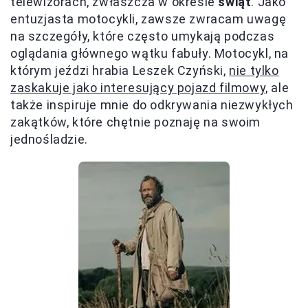
telewizorach, zwłaszcza w okresie
świąt
. Jako
entuzjasta motocykli, zawsze zwracam uwagę
na szczegóły, które często umykają podczas
oglądania głównego wątku fabuły. Motocykl, na
którym jeździ hrabia Leszek Czyński,
nie tylko
zaskakuje jako interesujący pojazd filmowy,
ale
także inspiruje mnie do odkrywania niezwykłych
zakątków, które chętnie poznaję na swoim
jednośladzie.