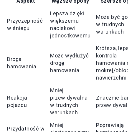
Aspekt
Węższe opony
Szersze op
Lepsza dzięki
Może być gor
Przyczepność
większemu
w trudnych
w śniegu
naciskowi
warunkach
jednostkowemu
Krótsza, leps
Może wydłużyć
kontrola
Droga
drogę
hamowania n
hamowania
hamowania
mokrej/oblodz
nawierzchni
Mniej
Reakcja
przewidywalna
Znacznie bard
pojazdu
w trudnych
przewidywaln
warunkach
Mniej
Poprawiają
Przydatność w