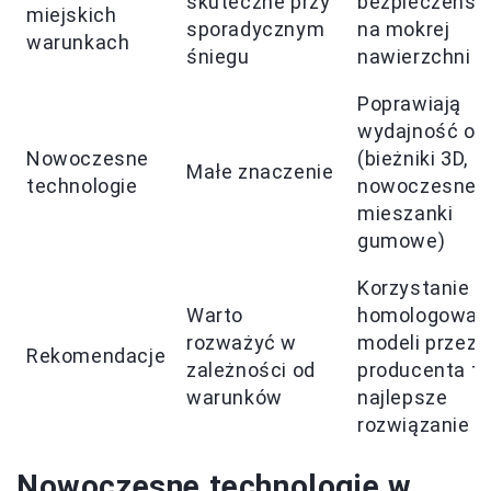
skuteczne przy
bezpieczeńst
miejskich
sporadycznym
na mokrej
warunkach
śniegu
nawierzchni
Poprawiają
wydajność op
Nowoczesne
(bieżniki 3D,
Małe znaczenie
technologie
nowoczesne
mieszanki
gumowe)
Korzystanie z
Warto
homologowan
rozważyć w
modeli przez
Rekomendacje
zależności od
producenta to
warunków
najlepsze
rozwiązanie
Nowoczesne technologie w