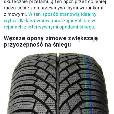
skutecznie przełamują ten opór, przez co lepiej
radzą sobie z nieprzewidywalnymi warunkami
zimowymi.
W ten sposób stanowią idealny
wybór dla kierowców poruszających się w
rejonach z intensywnymi opadami śniegu.
Węższe opony zimowe zwiększają
przyczepność na śniegu