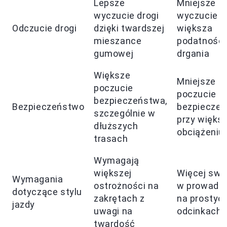
Lepsze
Mniejsze
wyczucie drogi
wyczucie dr
Odczucie drogi
dzięki twardszej
większa
mieszance
podatność 
gumowej
drgania
Większe
Mniejsze
poczucie
poczucie
bezpieczeństwa,
Bezpieczeństwo
bezpiecze
szczególnie w
przy więks
dłuższych
obciążeniu
trasach
Wymagają
większej
Więcej sw
Wymagania
ostrożności na
w prowadz
dotyczące stylu
zakrętach z
na prostyc
jazdy
uwagi na
odcinkach
twardość