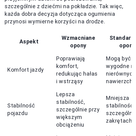
szczególnie z dziećmi na pokładzie. Tak więc,
każda dobra decyzja dotycząca ogumienia
przynosi wymierne korzyści na drodze.
Wzmacniane
Standard
Aspekt
opony
opony
Poprawiają
Mogą być m
komfort,
wygodne n
Komfort jazdy
redukując hałas
nierównych
i wstrząsy
nawierzchn
Lepsza
Mniejsza
stabilność,
Stabilność
stabilność,
szczególnie przy
pojazdu
szczególni
większym
zakrętach
obciążeniu