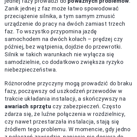
jednej fazy prowadzi do
poważnych problemów
.
Zanik jednej z faz może łatwo spowodować
przeciążenie silnika, a tym samym zmusić
urządzenie do pracy na dwóch zamiast trzech
faz. To wszystko przypomina jazdę
samochodem na dwóch kołach – prędzej czy
później, bez wątpienia, dojdzie do przewrotki.
Silnik w takich warunkach nie wyłącza się
samodzielnie, co dodatkowo zwiększa ryzyko
niebezpieczeństwa.
Różnorodne przyczyny mogą prowadzić do braku
fazy, począwszy od uszkodzeń przewodów w
trakcie układania instalacji, a skończywszy na
awariach sprzętu
czy zabezpieczeń. Często
zdarza się, że luźne połączenia w rozdzielnicy,
czy nawet przestarzała instalacja, stają się
źródłem tego problemu. W momencie, gdy jedno
z połączeń zawiedzie, napięcie nie dociera do