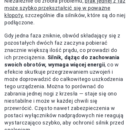
Niezależnie od źródła problemu,
brak jednej z faz
może szybko przekształcić się w poważne
kłopoty
, szczególnie dla silników, które są do niej
podłączone.
Gdy jedna faza zniknie, obwód składający się z
pozostałych dwóch faz zaczyna pobierać
znacznie większą ilość prądu, co prowadzi do
ich przeciążenia.
Silnik, dążąc do zachowania
swoich obrotów, wymaga więcej energii
, co w
efekcie skutkuje przegrzewaniem uzwojeń i
może doprowadzić do całkowitego uszkodzenia
tego urządzenia. Można to porównać do
zabrania jednej nogi z krzesła — staje się ono
niestabilne i może w każdej chwili się
przewrócić. Często nawet zabezpieczenia w
postaci wyłączników nadprądowych nie reagują
wystarczająco szybko, aby ochronić silnik przed
spaleniem.