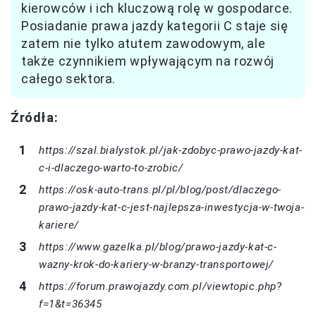
kierowców i ich kluczową rolę w gospodarce.
Posiadanie prawa jazdy kategorii C staje się
zatem nie tylko atutem zawodowym, ale
także czynnikiem wpływającym na rozwój
całego sektora.
Źródła:
https://szal.bialystok.pl/jak-zdobyc-prawo-jazdy-kat-
c-i-dlaczego-warto-to-zrobic/
https://osk-auto-trans.pl/pl/blog/post/dlaczego-
prawo-jazdy-kat-c-jest-najlepsza-inwestycja-w-twoja-
kariere/
https://www.gazelka.pl/blog/prawo-jazdy-kat-c-
wazny-krok-do-kariery-w-branzy-transportowej/
https://forum.prawojazdy.com.pl/viewtopic.php?
f=1&t=36345