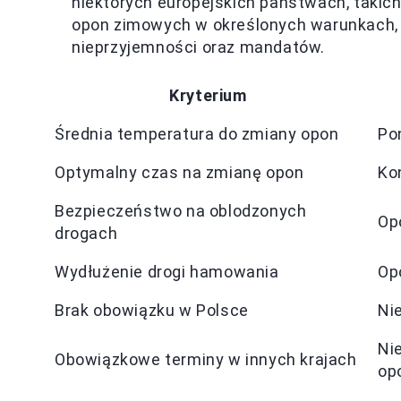
niektórych europejskich państwach, takich
opon zimowych w określonych warunkach, d
nieprzyjemności oraz mandatów.
Kryterium
Średnia temperatura do zmiany opon
Po
Optymalny czas na zmianę opon
Ko
Bezpieczeństwo na oblodzonych
Op
drogach
Wydłużenie drogi hamowania
Op
Brak obowiązku w Polsce
Ni
Nie
Obowiązkowe terminy w innych krajach
op