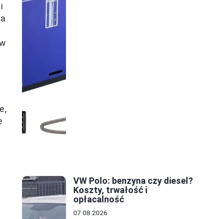
i
ia
ów
e,
e
VW Polo: benzyna czy diesel?
Koszty, trwałość i
opłacalność
07.08.2026