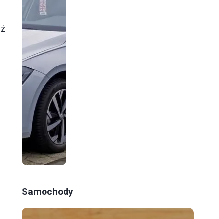
aż
a
Samochody