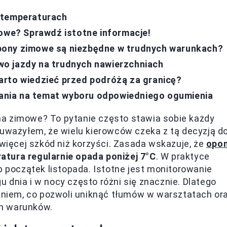
 temperaturach
mowe? Sprawdź istotne informacje!
pony zimowe są niezbędne w trudnych warunkach?
o jazdy na trudnych nawierzchniach
arto wiedzieć przed podróżą za granicę?
nia na temat wyboru odpowiedniego ogumienia
a zimowe? To pytanie często stawia sobie każdy
auważyłem, że wielu kierowców czeka z tą decyzją d
 więcej szkód niż korzyści. Zasada wskazuje, że
opo
atura regularnie opada poniżej 7°C
. W praktyce
b początek listopada. Istotne jest monitorowanie
 dnia i w nocy często różni się znacznie. Dlatego
iem, co pozwoli uniknąć tłumów w warsztatach or
ch warunków.