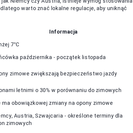
 jak Niemcy czy Austria, istnieje wymóg stosowania
latego warto znać lokalne regulacje, aby uniknąć
Informacja
nżej 7°C
ńcówka października - początek listopada
ony zimowe zwiększają bezpieczeństwo jazdy
onami letnimi o 30% w porównaniu do zimowych
e ma obowiązkowej zmiany na opony zimowe
mcy, Austria, Szwajcaria - określone terminy dla
on zimowych