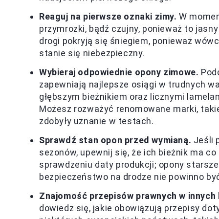
Reaguj na pierwsze oznaki zimy.
W momenci
przymrozki, bądź czujny, ponieważ to jasny
drogi pokryją się śniegiem, ponieważ wówc
stanie się niebezpieczny.
Wybieraj odpowiednie opony zimowe.
Podc
zapewniają najlepsze osiągi w trudnych w
głębszym bieżnikiem oraz licznymi lamela
Możesz rozważyć renomowane marki, takie 
zdobyły uznanie w testach.
Sprawdź stan opon przed wymianą.
Jeśli 
sezonów, upewnij się, że ich bieżnik ma c
sprawdzeniu daty produkcji; opony starsze
bezpieczeństwo na drodze nie powinno by
Znajomość przepisów prawnych w innych 
dowiedz się, jakie obowiązują przepisy d