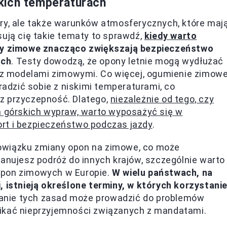
kich temperaturach
ury, ale także warunków atmosferycznych, które maj
sują cię takie tematy to sprawdź,
kiedy warto
y zimowe znacząco zwiększają bezpieczeństwo
ach
. Testy dowodzą, że opony letnie mogą wydłużać
z modelami zimowymi. Co więcej, ogumienie zimow
 radzić sobie z niskimi temperaturami, co
z przyczepność. Dlatego,
niezależnie od tego, czy
em górskich wypraw, warto wyposażyć się w
rt i bezpieczeństwo podczas jazdy
.
owiązku zmiany opon na zimowe, co może
lanujesz podróż do innych krajów, szczególnie warto
opon zimowych w Europie.
W wielu państwach, na
, istnieją określone terminy, w których korzystani
wanie tych zasad może prowadzić do problemów
nikać nieprzyjemności związanych z mandatami.