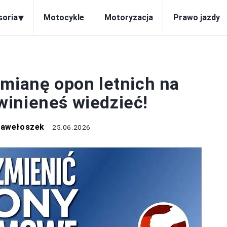
▾
soria
Motocykle
Motoryzacja
Prawo jazdy
OPONY
zmianę opon letnich na
inieneś wiedzieć!
Pawełoszek
25.06.2026