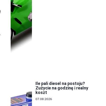
ą
e
Ile pali diesel na postoju?
e
Zużycie na godzinę i realny
koszt
07.08.2026