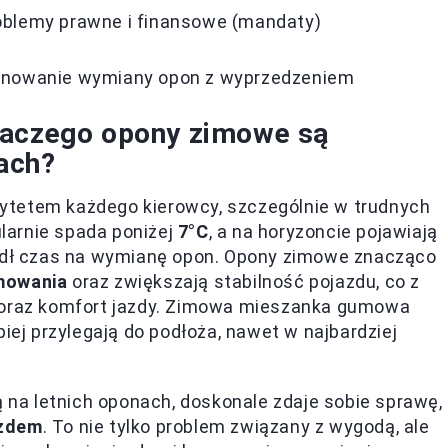
oblemy prawne i finansowe (mandaty)
anowanie wymiany opon z wyprzedzeniem
laczego opony zimowe są
ach?
ytetem każdego kierowcy, szczególnie w trudnych
larnie spada poniżej
7°C
, a na horyzoncie pojawiają
zedł czas na wymianę opon. Opony zimowe znacząco
mowania
oraz zwiększają stabilność pojazdu, co z
o oraz komfort jazdy. Zimowa mieszanka gumowa
piej przylegają do podłoża, nawet w najbardziej
ą na letnich oponach, doskonale zdaje sobie sprawę,
azdem
. To nie tylko problem związany z wygodą, ale