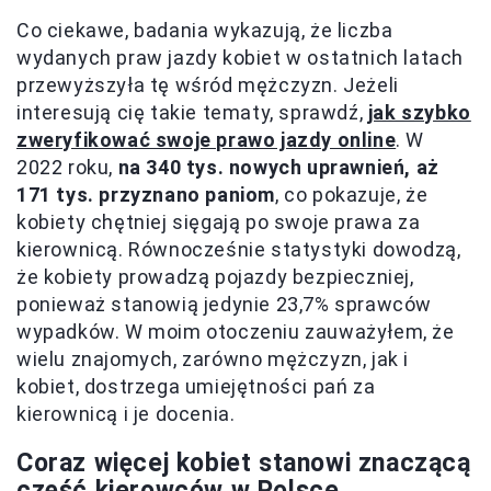
Co ciekawe, badania wykazują, że liczba
wydanych praw jazdy kobiet w ostatnich latach
przewyższyła tę wśród mężczyzn. Jeżeli
interesują cię takie tematy, sprawdź,
jak szybko
zweryfikować swoje prawo jazdy online
. W
2022 roku,
na 340 tys. nowych uprawnień, aż
171 tys. przyznano paniom
, co pokazuje, że
kobiety chętniej sięgają po swoje prawa za
kierownicą. Równocześnie statystyki dowodzą,
że kobiety prowadzą pojazdy bezpieczniej,
ponieważ stanowią jedynie 23,7% sprawców
wypadków. W moim otoczeniu zauważyłem, że
wielu znajomych, zarówno mężczyzn, jak i
kobiet, dostrzega umiejętności pań za
kierownicą i je docenia.
Coraz więcej kobiet stanowi znaczącą
część kierowców w Polsce