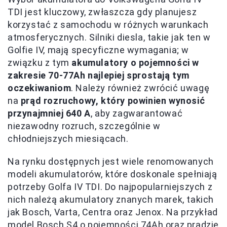
TDI jest kluczowy, zwłaszcza gdy planujesz
korzystać z samochodu w różnych warunkach
atmosferycznych. Silniki diesla, takie jak ten w
Golfie IV, mają specyficzne wymagania; w
związku z tym
akumulatory o pojemności w
zakresie 70-77Ah najlepiej sprostają tym
oczekiwaniom
. Należy również zwrócić uwagę
na
prąd rozruchowy, który powinien wynosić
przynajmniej 640 A
, aby zagwarantować
niezawodny rozruch, szczególnie w
chłodniejszych miesiącach.
Na rynku dostępnych jest wiele renomowanych
modeli akumulatorów, które doskonale spełniają
potrzeby Golfa IV TDI. Do najpopularniejszych z
nich należą akumulatory znanych marek, takich
jak Bosch, Varta, Centra oraz Jenox. Na przykład
model Bosch S4 o pojemności 74Ah oraz prądzie