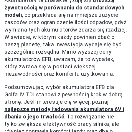
Akumulatory te charakteryzują się
dłuższą
żywotnością w porównaniu do standardowych
modeli
, co przekłada się na mniejsze zużycie
zasobów oraz ograniczenie ilości odpadów, gdyż
wymiana tych akumulatorów zdarza się rzadziej.
W świecie, w którym każdy powinien dbać o
naszą planetę, taka inwestycja wydaje się być
szczególnie rozsądna. Mimo wyższej ceny
akumulatorów EFB, uważam, że to wydatek,
który zwraca się w postaci większej
niezawodności oraz komfortu użytkowania.
Podsumowując, wybór akumulatora EFB dla
Golfa IV TDI stanowi z pewnością krok w dobrą
stronę. Jeśli interesuje cię więcej, poznaj
najlepsze metody ładowania akumulatora 6V i
dbania o jego trwałość
. To rozwiązanie nie
tylko zwiększa efektywność pracy silnika, ale
również poprawia komfort jazdy oraz dba o