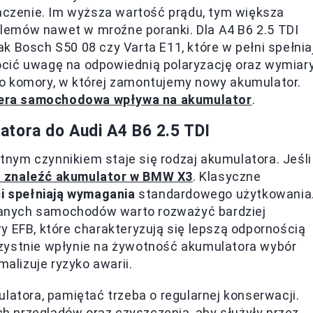
zenie. Im wyższa wartość prądu, tym większa
lemów nawet w mroźne poranki. Dla A4 B6 2.5 TDI
k Bosch S50 08 czy Varta E11, które w pełni spełnia
cić uwagę na odpowiednią polaryzację oraz wymiar
o komory, w której zamontujemy nowy akumulator.
era samochodowa wpływa na akumulator
.
tora do Audi A4 B6 2.5 TDI
nym czynnikiem staje się rodzaj akumulatora. Jeśli
o znaleźć akumulator w BMW X3
. Klasyczne
i spełniają wymagania
standardowego użytkowania
anych samochodów warto rozważyć bardziej
y EFB, które charakteryzują się lepszą odpornością
rzystnie wpłynie na żywotność akumulatora wybór
lizuje ryzyko awarii.
latora, pamiętać trzeba o regularnej konserwacji.
 przeglądów oraz czyszczenia, aby służyły przez