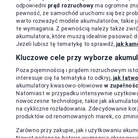
odpowiedni
prąd rozruchowy
ma ogromne znac
pewność, że samochód uruchomi się bez prob
warto rozważyć modele akumulatorów, takie ja
te wymagania. Z pewnością należy także zwró
akumulatora, które muszą idealnie pasować d
Jeżeli lubisz tę tematykę to sprawdź,
jak kam
Kluczowe cele przy wyborze akumula
Poza pojemnością i prądem rozruchowym istot
interesuje cię ta tematyka to odkryj,
jak łatw
akumulatory kwasowo-ołowiowe
w zupełnośc
Natomiast w przypadku intensywnie użytkow
nowoczesne technologie, takie jak akumulator
na cykliczne rozładowania. Zdecydowanie ko
produktów od renomowanych marek, co zminima
Zarówno przy zakupie, jak i użytkowaniu akumu
Nawet najlepsze baterie wymagają okresowych