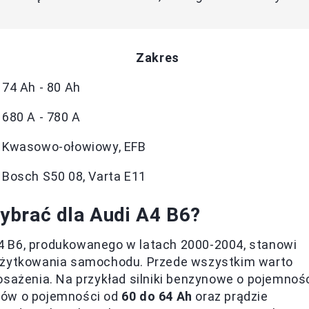
Zakres
74 Ah - 80 Ah
680 A - 780 A
Kwasowo-ołowiowy, EFB
Bosch S50 08, Varta E11
ybrać dla Audi A4 B6?
4 B6, produkowanego w latach 2000-2004, stanowi
t użytkowania samochodu. Przede wszystkim warto
osażenia. Na przykład silniki benzynowe o pojemnoś
rów o pojemności od
60 do 64 Ah
oraz prądzie