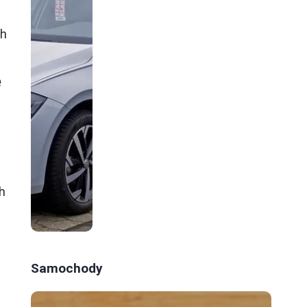
ch
e
h
Samochody