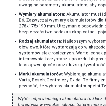
uwagę na parametry akumulatora, aby dop
Wymiary akumulatora
: Akumulator musi i
B6. Zazwyczaj wymiary akumulatorów dla
278x175x190 mm. Utrzymanie odpowiedni
bezpieczeństwo podczas eksploatacji poj
Rodzaj akumulatora
: Najlepszym wyborem
ołowiowe, które wystarczają do większośc
systemów elektronicznych. Warto jednak p
intensywnie korzystasz z pojazdu lub pos
lepszą wydajność oraz dłuższą żywotność
Marki akumulatorów
: Wybierając akumula
Varta, Bosch, Centra czy Exide. Te firmy z
pewność, że wybrany akumulator spełni T
Wybór odpowiedniego akumulatora to klucz 
Inwestycja w wysokiej jakości baterię może z