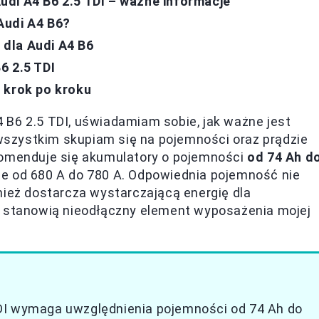
di A4 B6 2.5 TDI – ważne informacje
Audi A4 B6?
dla Audi A4 B6
6 2.5 TDI
 krok po kroku
 B6 2.5 TDI, uświadamiam sobie, jak ważne jest
wszystkim skupiam się na pojemności oraz prądzie
komenduje się akumulatory o pojemności
od 74 Ah d
e od 680 A do 780 A. Odpowiednia pojemność nie
nież dostarcza wystarczającą energię dla
e stanowią nieodłączny element wyposażenia mojej
DI wymaga uwzględnienia pojemności od 74 Ah do