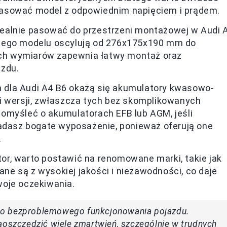
asować model z odpowiednim napięciem i prądem.
dealnie pasować do przestrzeni montażowej w Audi 
 tego modelu oscylują od 276x175x190 mm do
ch wymiarów zapewnia łatwy montaż oraz
azdu.
 dla Audi A4 B6 okażą się akumulatory kwasowo-
i wersji, zwłaszcza tych bez skomplikowanych
omyśleć o akumulatorach EFB lub AGM, jeśli
iadasz bogate wyposażenie, ponieważ oferują one
.
tor, warto postawić na renomowane marki, takie jak
nane są z wysokiej jakości i niezawodności, co daje
woje oczekiwania.
do bezproblemowego funkcjonowania pojazdu.
aoszczędzić wiele zmartwień, szczególnie w trudnych