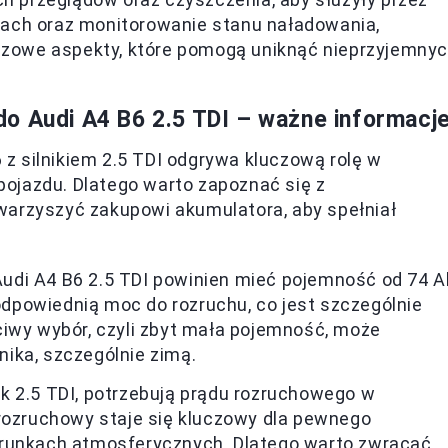
nach oraz monitorowanie stanu naładowania,
zowe aspekty, które pomogą uniknąć nieprzyjemny
o Audi A4 B6 2.5 TDI – ważne informacj
z silnikiem 2.5 TDI odgrywa kluczową rolę w
ojazdu. Dlatego warto zapoznać się z
warzyszyć zakupowi akumulatora, aby spełniał
Audi A4 B6 2.5 TDI powinien mieć pojemność od 74 A
powiednią moc do rozruchu, co jest szczególnie
ciwy wybór, czyli zbyt mała pojemność, może
ika, szczególnie zimą.
e jak 2.5 TDI, potrzebują prądu rozruchowego w
 rozruchowy staje się kluczowy dla pewnego
arunkach atmosferycznych. Dlatego warto zwracać