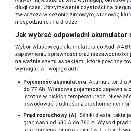
długi czas. Utrzymywanie czystości na biegu
zwłaszcza w sezonie zimowym, stanowią kluc
niespodzianek na drodze.
Jak wybrać odpowiedni akumulator d
Wybór właściwego akumulatora do Audi A4 B6 
zapewnieniu sprawności oraz niezawodności p
najważniejszymi aspektami, które powinny to
wymagania Twojego auta.
Pojemność akumulatora
: Akumulator dla 
do 77 Ah. Właściwa pojemność zapewnia od
istotne w niskich temperaturach. Niewłaś
powodować trudności z uruchomieniem siln
Prąd rozruchowy (A)
: Silniki diesla, taki
granicach od 680 A do 780 A. Wysoki prąd
uruchomienia silnika nawet w trudnych w