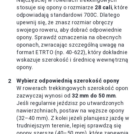
stosuje się opony o rozmiarze
28 cali
, które
odpowiadają standardowi 700C. Dlatego
upewnij się, że znasz rozmiar obręczy
swojego roweru, aby dobrać odpowiednie
opony. Sprawdź oznaczenia na obecnych
oponach, zwracając szczególną uwagę na
format ETRTO (np. 40-622), który dokładnie
wskazuje szerokość i średnicę wewnętrzną
opony.
Wybierz odpowiednią szerokość opony
W rowerach trekkingowych szerokość opon
zazwyczaj wynosi od
32 mm do 50 mm
.
Jeśli regularnie jeździsz po utwardzonych
nawierzchniach, postaw na węższe opony
(32–40 mm). Z kolei jeżeli planujesz jazdę w
trudniejszym terenie, lepiej sprawdzą się
opony szersze (40–50 mm), które zapewnią