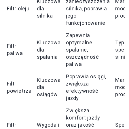
Kluczowa
zanieczyszczenia
Marka
Filtr oleju
dla
silnika, poprawia
model
silnika
jego
produ
funkcjonowanie
Zapewnia
Kluczowa
optymalne
Typ p
Filtr
dla
spalanie,
specy
paliwa
spalania
oszczędność
silnik
paliwa
Poprawia osiągi,
Kluczowa
Marka
Filtr
zwiększa
dla
model
powietrza
efektywność
osiągów
produ
jazdy
Zwiększa
komfort jazdy
Filtr
Wygoda i
oraz jakość
Specy