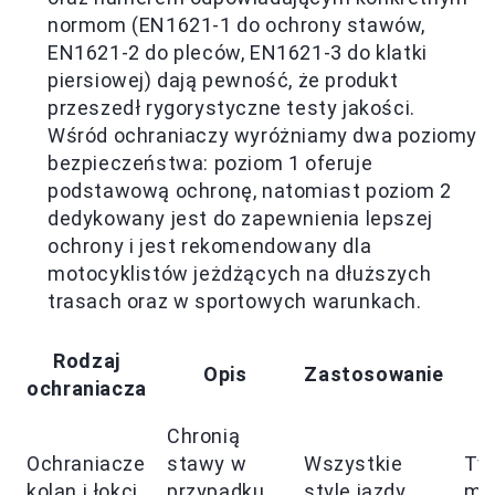
normom (EN1621-1 do ochrony stawów,
EN1621-2 do pleców, EN1621-3 do klatki
piersiowej) dają pewność, że produkt
przeszedł rygorystyczne testy jakości.
Wśród ochraniaczy wyróżniamy dwa poziomy
bezpieczeństwa: poziom 1 oferuje
podstawową ochronę, natomiast poziom 2
dedykowany jest do zapewnienia lepszej
ochrony i jest rekomendowany dla
motocyklistów jeżdżących na dłuższych
trasach oraz w sportowych warunkach.
Rodzaj
Opis
Zastosowanie
T
ochraniacza
Chronią
Ochraniacze
stawy w
Wszystkie
Tw
kolan i łokci
przypadku
style jazdy.
mi