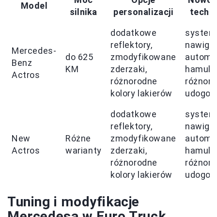
Model
silnika
personalizacji
techn
dodatkowe
system
reflektory,
nawigac
Mercedes-
do 625
zmodyfikowane
automa
Benz
KM
zderzaki,
hamulc
Actros
różnorodne
różnor
kolory lakierów
udogod
dodatkowe
system
reflektory,
nawigac
New
Różne
zmodyfikowane
automa
Actros
warianty
zderzaki,
hamulc
różnorodne
różnor
kolory lakierów
udogod
Tuning i modyfikacje
Mercedesa w Euro Truck