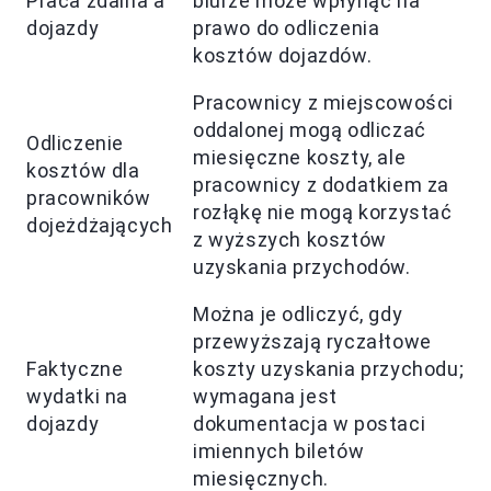
Praca zdalna a
biurze może wpłynąć na
dojazdy
prawo do odliczenia
kosztów dojazdów.
Pracownicy z miejscowości
oddalonej mogą odliczać
Odliczenie
miesięczne koszty, ale
kosztów dla
pracownicy z dodatkiem za
pracowników
rozłąkę nie mogą korzystać
dojeżdżających
z wyższych kosztów
uzyskania przychodów.
Można je odliczyć, gdy
przewyższają ryczałtowe
Faktyczne
koszty uzyskania przychodu;
wydatki na
wymagana jest
dojazdy
dokumentacja w postaci
imiennych biletów
miesięcznych.