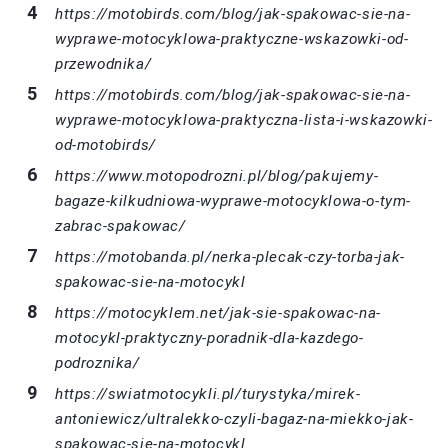
https://motobirds.com/blog/jak-spakowac-sie-na-
wyprawe-motocyklowa-praktyczne-wskazowki-od-
przewodnika/
https://motobirds.com/blog/jak-spakowac-sie-na-
wyprawe-motocyklowa-praktyczna-lista-i-wskazowki-
od-motobirds/
https://www.motopodrozni.pl/blog/pakujemy-
bagaze-kilkudniowa-wyprawe-motocyklowa-o-tym-
zabrac-spakowac/
https://motobanda.pl/nerka-plecak-czy-torba-jak-
spakowac-sie-na-motocykl
https://motocyklem.net/jak-sie-spakowac-na-
motocykl-praktyczny-poradnik-dla-kazdego-
podroznika/
https://swiatmotocykli.pl/turystyka/mirek-
antoniewicz/ultralekko-czyli-bagaz-na-miekko-jak-
spakowac-sie-na-motocykl