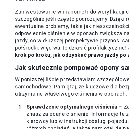
Zainwestowanie w manometr do weryfikacji c
szczególnie jeśli często podróżujemy. Dzięk
ewentualne problemy, takie jak nieszczelnośc
odpowiednie ciśnienie w oponach zwiększa n
jazdy, co w dłuższej perspektywie przynosi sa
półśrodki, więc warto działać profilaktycznie!
krok po kroku, jak odzyskać prawo jazdy po 
Jak skutecznie pompować opony sa
W poniższej liście przedstawiam szczegółow
samochodowe. Pamiętaj, że kluczowe dla bezp
utrzymanie właściwego ciśnienia w oponach.
Sprawdzenie optymalnego ciśnienia
– Za
znasz zalecane ciśnienie. Informacje te 
kierowcy lub w instrukcji obsługi pojazd
różnych obciążeń, a także pamiętaj, że na