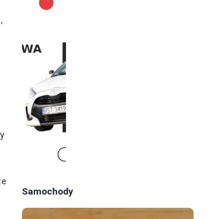
,
y
t
że
Samochody