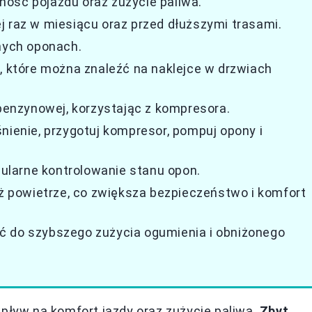
ość pojazdu oraz zużycie paliwa.
j raz w miesiącu oraz przed dłuższymi trasami.
ych oponach.
e, które można znaleźć na naklejce w drzwiach
enzynowej, korzystając z kompresora.
nienie, przygotuj kompresor, pompuj opony i
larne kontrolowanie stanu opon.
iż powietrze, co zwiększa bezpieczeństwo i komfort
ć do szybszego zużycia ogumienia i obniżonego
wpływ na komfort jazdy oraz zużycie paliwa.
Zbyt