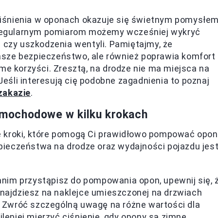
iśnienia w oponach okazuje się świetnym pomysłem
i regularnym pomiarom możemy wcześniej wykryć
i czy uszkodzenia wentyli. Pamiętajmy, że
asze bezpieczeństwo, ale również poprawia komfort
me korzyści. Zresztą, na drodze nie ma miejsca na
 Jeśli interesują cię podobne zagadnienia to poznaj
zakazie
.
mochodowe w kilku krokach
e kroki, które pomogą Ci prawidłowo pompować opon
ieczeństwa na drodze oraz wydajności pojazdu jes
nim przystąpisz do pompowania opon, upewnij się, 
znajdziesz na naklejce umieszczonej na drzwiach
u. Zwróć szczególną uwagę na różne wartości dla
jlepiej mierzyć ciśnienie, gdy opony są zimne.