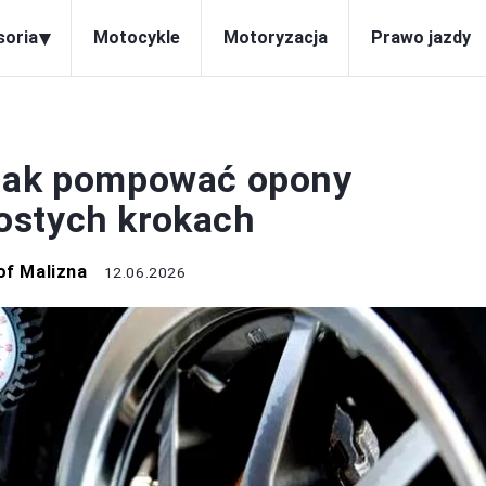
▾
soria
Motocykle
Motoryzacja
Prawo jazdy
OTORYZACJA
 jak pompować opony
ostych krokach
of Malizna
12.06.2026