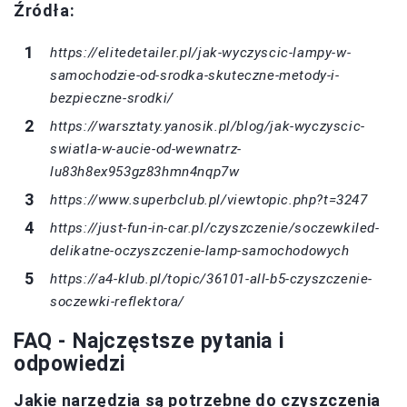
Źródła:
https://elitedetailer.pl/jak-wyczyscic-lampy-w-
samochodzie-od-srodka-skuteczne-metody-i-
bezpieczne-srodki/
https://warsztaty.yanosik.pl/blog/jak-wyczyscic-
swiatla-w-aucie-od-wewnatrz-
lu83h8ex953gz83hmn4nqp7w
https://www.superbclub.pl/viewtopic.php?t=3247
https://just-fun-in-car.pl/czyszczenie/soczewkiled-
delikatne-oczyszczenie-lamp-samochodowych
https://a4-klub.pl/topic/36101-all-b5-czyszczenie-
soczewki-reflektora/
FAQ - Najczęstsze pytania i
odpowiedzi
Jakie narzędzia są potrzebne do czyszczenia