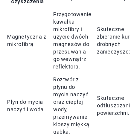
czyszczenia
Przygotowanie
kawałka
mikrofibry i
Skuteczne
Magnetyczna z
użycie dwóch
zbieranie kurzu
mikrofibrą
magnesów do
drobnych
przesuwania
zanieczyszcze
go wewnątrz
reflektora.
Roztwór z
płynu do
mycia naczyń
Skuteczne
Płyn do mycia
oraz ciepłej
odtłuszczanie
naczyń i woda
wody,
powierzchni.
przemywanie
kloszy miękką
gąbką.