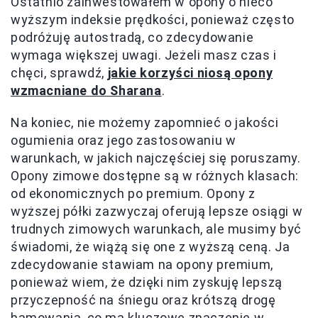
Ostatnio zainwestowałem w opony o nieco
wyższym indeksie prędkości, ponieważ często
podróżuję autostradą, co zdecydowanie
wymaga większej uwagi. Jeżeli masz czas i
chęci, sprawdź,
jakie korzyści niosą opony
wzmacniane do Sharana
.
Na koniec, nie możemy zapomnieć o jakości
ogumienia oraz jego zastosowaniu w
warunkach, w jakich najczęściej się poruszamy.
Opony zimowe dostępne są w różnych klasach:
od ekonomicznych po premium. Opony z
wyższej półki zazwyczaj oferują lepsze osiągi w
trudnych zimowych warunkach, ale musimy być
świadomi, że wiążą się one z wyższą ceną. Ja
zdecydowanie stawiam na opony premium,
ponieważ wiem, że dzięki nim zyskuję lepszą
przyczepność na śniegu oraz krótszą drogę
hamowania, co ma kluczowe znaczenie w