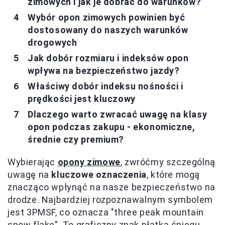
zimowych i jak je dobrać do warunków?
Wybór opon zimowych powinien być
dostosowany do naszych warunków
drogowych
Jak dobór rozmiaru i indeksów opon
wpływa na bezpieczeństwo jazdy?
Właściwy dobór indeksu nośności i
prędkości jest kluczowy
Dlaczego warto zwracać uwagę na klasy
opon podczas zakupu - ekonomiczne,
średnie czy premium?
Wybierając
opony zimowe
, zwróćmy szczególną
uwagę na
kluczowe oznaczenia
, które mogą
znacząco wpłynąć na nasze bezpieczeństwo na
drodze. Najbardziej rozpoznawalnym symbolem
jest 3PMSF, co oznacza "three peak mountain
snow flake". To graficzny znak płatka śniegu,