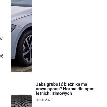
 w
u
ść
Jaka grubość bieżnika ma
nowa opona? Norma dla opon
letnich i zimowych
06.08.2026