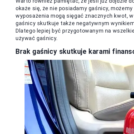
Warto również pamiętać, że jeśli już dojdzie d
okaże się, że nie posiadamy gaśnicy, możem
wyposażenia mogą sięgać znacznych kwot, w z
gaśnicy skutkuje także negatywnym wynikie
Dlatego lepiej być przygotowanym na wszelkie 
używać gaśnicy.
Brak gaśnicy skutkuje karami finan