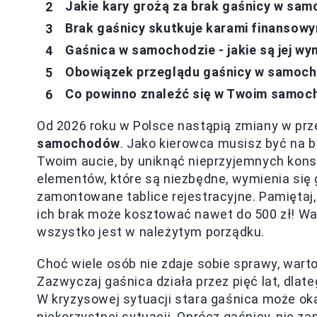
Jakie kary grożą za brak gaśnicy w sa
Brak gaśnicy skutkuje karami finansow
Gaśnica w samochodzie - jakie są jej wy
Obowiązek przeglądu gaśnicy w samoch
Co powinno znaleźć się w Twoim samoc
Od 2026 roku w Polsce nastąpią zmiany w pr
samochodów
. Jako kierowca musisz być na 
Twoim aucie, by uniknąć nieprzyjemnych kons
elementów, które są niezbędne, wymienia się 
zamontowane tablice rejestracyjne. Pamiętaj, 
ich brak może kosztować nawet do 500 zł! Wa
wszystko jest w należytym porządku.
Choć wiele osób nie zdaje sobie sprawy, war
Zazwyczaj gaśnica działa przez pięć lat, dlat
W kryzysowej sytuacji stara gaśnica może ok
niekorzystnej sytuacji. Oprócz gaśnicy, nie z