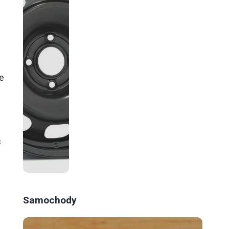
.
e
ć
Samochody