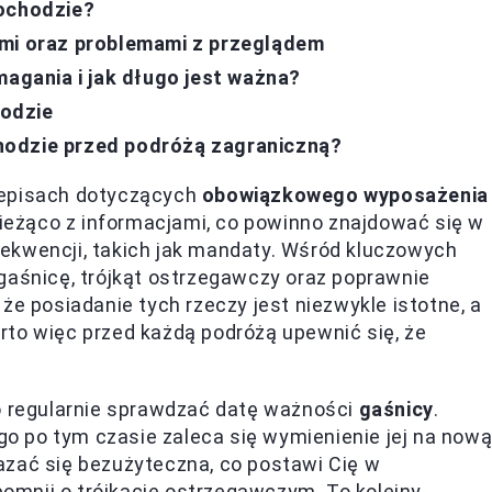
mochodzie?
ymi oraz problemami z przeglądem
magania i jak długo jest ważna?
odzie
hodzie przed podróżą zagraniczną?
zepisach dotyczących
obowiązkowego wyposażenia
bieżąco z informacjami, co powinno znajdować się w
ekwencji, takich jak mandaty. Wśród kluczowych
gaśnicę, trójkąt ostrzegawczy oraz poprawnie
że posiadanie tych rzeczy jest niezwykle istotne, a
rto więc przed każdą podróżą upewnić się, że
to regularnie sprawdzać datę ważności
gaśnicy
.
ego po tym czasie zaleca się wymienienie jej na nową
azać się bezużyteczna, co postawi Cię w
apomnij o trójkącie ostrzegawczym. To kolejny