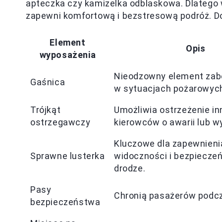
apteczka czy kamizelka odblaskowa. Dlatego 
zapewni komfortową i bezstresową podróż. Do
Element
Opis
wyposażenia
Nieodzowny element zab
Gaśnica
w sytuacjach pożarowyc
Trójkąt
Umożliwia ostrzeżenie i
ostrzegawczy
kierowców o awarii lub w
Kluczowe dla zapewnieni
Sprawne lusterka
widoczności i bezpiecze
drodze.
Pasy
Chronią pasażerów podcza
bezpieczeństwa