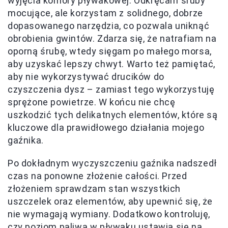
wyjęcia komory pływakowej. Odkręcam śruby
mocujące, ale korzystam z solidnego, dobrze
dopasowanego narzędzia, co pozwala uniknąć
obrobienia gwintów. Zdarza się, że natrafiam na
oporną śrubę, wtedy sięgam po małego morsa,
aby uzyskać lepszy chwyt. Warto też pamiętać,
aby nie wykorzystywać drucików do
czyszczenia dysz – zamiast tego wykorzystuję
sprężone powietrze. W końcu nie chcę
uszkodzić tych delikatnych elementów, które są
kluczowe dla prawidłowego działania mojego
gaźnika.
Po dokładnym wyczyszczeniu gaźnika nadszedł
czas na ponowne złożenie całości. Przed
złożeniem sprawdzam stan wszystkich
uszczelek oraz elementów, aby upewnić się, że
nie wymagają wymiany. Dodatkowo kontroluję,
czy poziom paliwa w pływaku ustawia się na