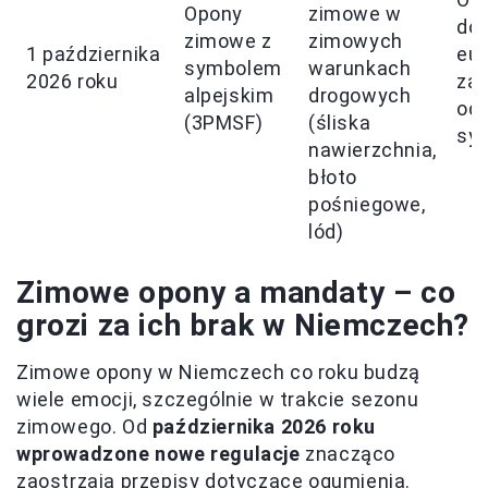
Opony
zimowe w
do 
zimowe z
zimowych
1 października
eur
symbolem
warunkach
2026 roku
zal
alpejskim
drogowych
od
(3PMSF)
(śliska
syt
nawierzchnia,
błoto
pośniegowe,
lód)
Zimowe opony a mandaty – co
grozi za ich brak w Niemczech?
Zimowe opony w Niemczech co roku budzą
wiele emocji, szczególnie w trakcie sezonu
zimowego. Od
października 2026 roku
wprowadzone nowe regulacje
znacząco
zaostrzają przepisy dotyczące ogumienia.