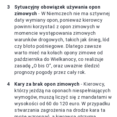
Sytuacyjny obowiązek używania opon
zimowych
- W Niemczech nie ma sztywnej
daty wymiany opon, ponieważ kierowcy
powinni korzystać z opon zimowych w
momencie występowania zimowych
warunków drogowych, takich jak śnieg, lód
czy błoto pośniegowe. Dlatego zawsze
warto mieć na kołach opony zimowe od
października do Wielkanocy, co realizuje
zasadę „O bis O”, oraz uważnie śledzić
prognozy pogody przez cały rok.
Kary za brak opon zimowych
- Kierowcy,
którzy jeżdżą na oponach niespełniających
wymogów, muszą liczyć się z mandatami w
wysokości od 60 do 120 euro. W przypadku
stwarzania zagrożenia na drodze kara ta
może wzrosnąć, a kierowca otrzyma