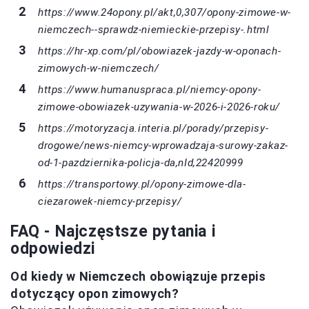
https://www.24opony.pl/akt,0,307/opony-zimowe-w-
niemczech--sprawdz-niemieckie-przepisy-.html
https://hr-xp.com/pl/obowiazek-jazdy-w-oponach-
zimowych-w-niemczech/
https://www.humanuspraca.pl/niemcy-opony-
zimowe-obowiazek-uzywania-w-2026-i-2026-roku/
https://motoryzacja.interia.pl/porady/przepisy-
drogowe/news-niemcy-wprowadzaja-surowy-zakaz-
od-1-pazdziernika-policja-da,nId,22420999
https://transportowy.pl/opony-zimowe-dla-
ciezarowek-niemcy-przepisy/
FAQ - Najczęstsze pytania i
odpowiedzi
Od kiedy w Niemczech obowiązuje przepis
dotyczący opon zimowych?