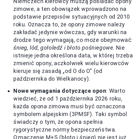
Niemczech kierowcy muszą posiadać opony
zimowe, a ten obowiązek wprowadzono na
podstawie przepisów sytuacyjnych od 2010
roku. Oznacza to, że opony zimowe należy
zakładać jedynie wówczas, gdy warunki na
drodze tego wymagają, co może obejmować:
śnieg, lód, gołoledź i błoto pośniegowe
. Nie
istnieje jedna określona data, w której trzeba
zmienić opony, aczkolwiek wielu kierowców
kieruje się zasadą „od O do O” (od
października do Wielkanocy).
Nowe wymagania dotyczące opon
: Warto
wiedzieć, że od 1 października 2026 roku,
każda opona zimowa musi być oznaczona
symbolem alpejskim (3PMSF). Taki symbol
świadczy o tym, że opona spełnia
rygorystyczne normy bezpieczeństwa.
Oznaczenie M+S (błoto i śnieg) nie jest już